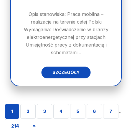
Opis stanowiska: Praca mobilna –
realizacje na terenie całej Polski
Wymagania: Doświadczenie w branży
elektroenergetycznej przy stacjach
Umiejętność pracy z dokumentacją i
schematami...
SZCZEGÓŁY
1
2
3
4
5
6
7
...
214
»