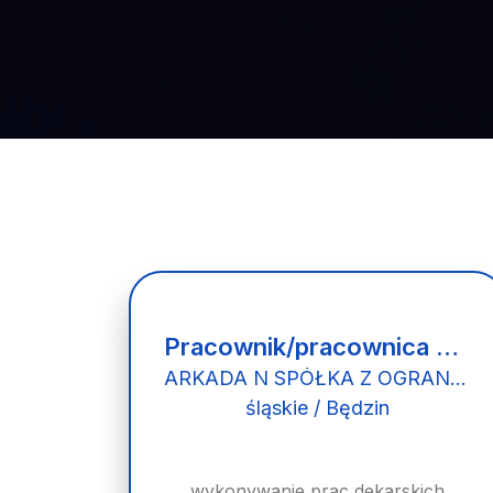
Pracownik/pracownica wykonujący prace dekarskie
ARKADA N SPÓŁKA Z OGRANICZONĄ ODPOWIEDZIALNOŚCIĄ
śląskie / Będzin
wykonywanie prac dekarskich