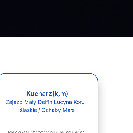
Kucharz(k,m)
Zajazd Mały Delfin Lucyna Korzonek
śląskie / Ochaby Małe
PRZYGOTOWYWANIE POSIŁKÓW,