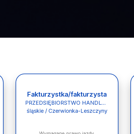
Fakturzystka/fakturzysta
PRZEDSIĘBIORSTWO HANDLOWO-USŁUGOWE MIROSŁAW MIESZAŁA
śląskie / Czerwionka-Leszczyny
Wymagane prawo jazdy.