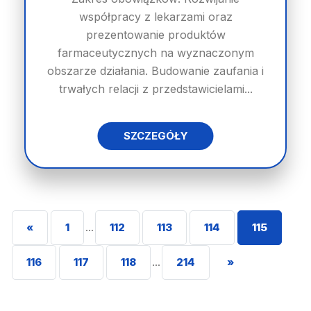
współpracy z lekarzami oraz
prezentowanie produktów
farmaceutycznych na wyznaczonym
obszarze działania. Budowanie zaufania i
trwałych relacji z przedstawicielami...
SZCZEGÓŁY
«
1
...
112
113
114
115
116
117
118
...
214
»