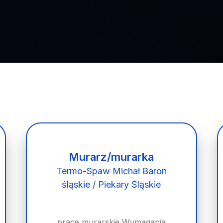
Murarz/murarka
Termo-Spaw Michał Baron
śląskie / Piekary Śląskie
prace murarskie Wymagania