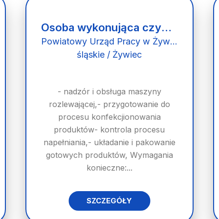
Osoba wykonująca czynności operatora urządzeń do mycia, napełniania i zamykania butelek
Powiatowy Urząd Pracy w Żywcu
śląskie / Żywiec
- nadzór i obsługa maszyny
rozlewającej,- przygotowanie do
procesu konfekcjionowania
produktów- kontrola procesu
napełniania,- układanie i pakowanie
gotowych produktów, Wymagania
konieczne:...
SZCZEGÓŁY