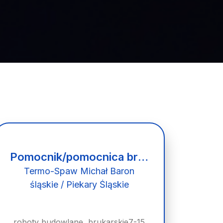
Pomocnik/pomocnica brukarza
Termo-Spaw Michał Baron
śląskie / Piekary Śląskie
roboty budowlane, brukarskie7-15