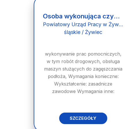
Osoba wykonująca czynności operatora maszyn i urządzeń do robót ziemnych i drogowych
Powiatowy Urząd Pracy w Żywcu
śląskie / Żywiec
wykonywanie prac pomocniczych,
w tym robót drogowych, obsługa
maszyn służących do zagęszczania
podłoża, Wymagania konieczne:
Wykształcenie: zasadnicze
zawodowe Wymagania inne:
SZCZEGÓŁY