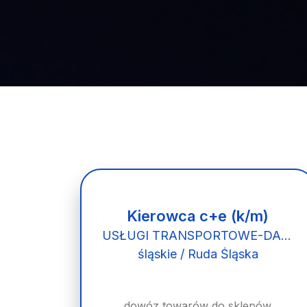
Kierowca c+e (k/m)
USŁUGI TRANSPORTOWE-DARIUSZ PAWLIK
śląskie / Ruda Śląska
dowóz towarów do sklepów