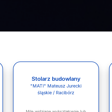
Stolarz budowlany
"MATI" Mateusz Jurecki
śląskie / Racibórz
Mile widziane wykształcenie lub