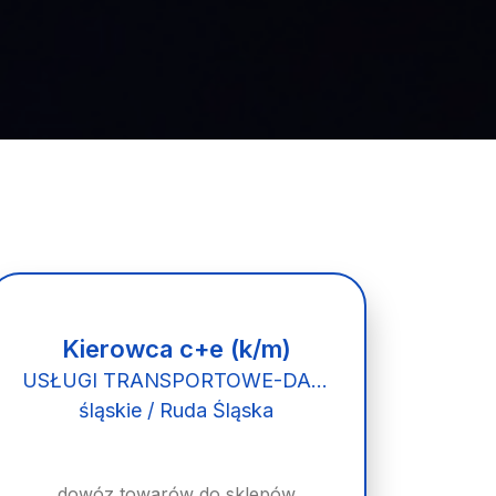
Kierowca c+e (k/m)
USŁUGI TRANSPORTOWE-DARIUSZ PAWLIK
śląskie / Ruda Śląska
dowóz towarów do sklepów