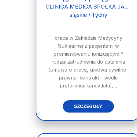
CLINICA MEDICA SPÓŁKA JAWNA LUCYNA KLIMCZAK-GOŁĄB I TOMASZ GOŁĄB
śląskie / Tychy
praca w Zakładzie Medycyny
Nuklearnej z pacjentami w
promieniowaniu jonizującym.*
rodzaj zatrudnienia do ustalenia
(umowa o pracę, umowa cywilno-
prawna, kontrakt - wedle
preferencji kandydata),...
SZCZEGÓŁY