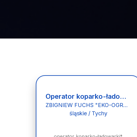
Operator koparko-ładowarki (k/m)
ZBIGNIEW FUCHS "EKO-OGRÓD" Z.F. KONSERWACJA TERENÓW ZIELONYCH
śląskie / Tychy
operator koparko-ładowarki*