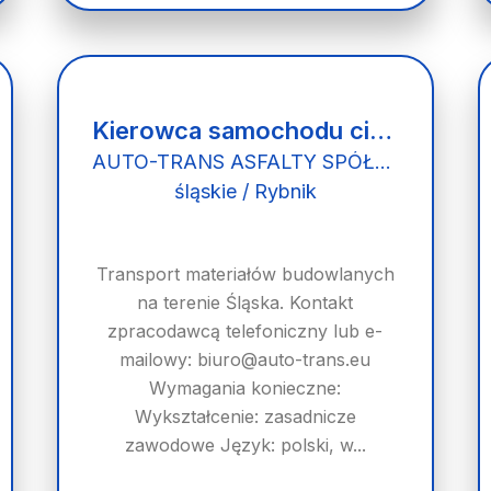
Kierowca samochodu ciężarowego (k/m)
AUTO-TRANS ASFALTY SPÓŁKA Z OGRANICZONĄ ODPOWIEDZIALNOŚCIĄ
śląskie / Rybnik
Transport materiałów budowlanych
na terenie Śląska. Kontakt
zpracodawcą telefoniczny lub e-
mailowy: biuro@auto-trans.eu
Wymagania konieczne:
Wykształcenie: zasadnicze
zawodowe Język: polski, w...