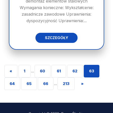
demontaż elementów stalowych
Wymagania konieczne: Wykształcenie:
zasadnicze zawodowe Uprawnienia:
dyspozycyjność Uprawnienia:...
SZCZEGÓŁY
«
1
...
60
61
62
63
64
65
66
...
213
»