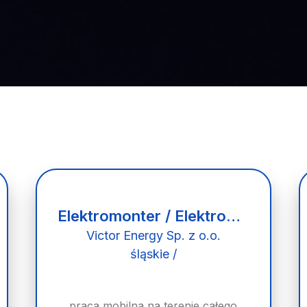
Elektromonter / Elektromonterka
Victor Energy Sp. z o.o.
śląskie /
praca mobilna na terenie całego