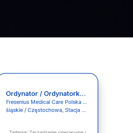
Ordynator / Ordynatorka Stacji Dializ (K/M/N)
Fresenius Medical Care Polska S.A.
śląskie / Częstochowa, Stacja Dializ
Zadania: Zarządzanie operacyjne i