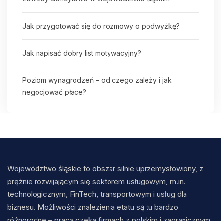
Jak przygotować się do rozmowy o podwyżkę?
Jak napisać dobry list motywacyjny?
Poziom wynagrodzeń – od czego zależy i jak
negocjować płace?
Województwo śląskie to obszar silnie uprzemysłowiony, z
prężnie rozwijającym się sektorem usługowym, m.in.
technologicznym, FinTech, transportowym i usług dla
biznesu. Możliwości znalezienia etatu są tu bardzo
różnorodne – praca czeka firmach z polskim i zagranicznym