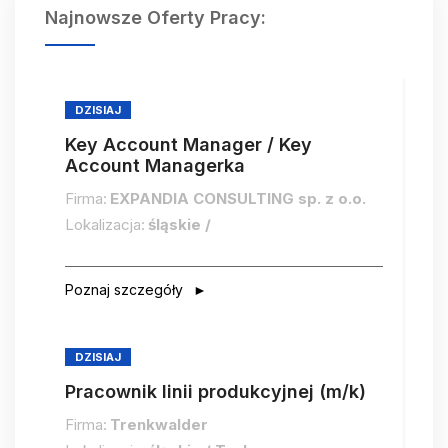
Najnowsze Oferty Pracy:
DZISIAJ
Key Account Manager / Key
Account Managerka
Firma:
EXPANDIA CONSULTING sp. z o.o.
Lokalizacja:
śląskie /
Poznaj szczegóły
DZISIAJ
Pracownik linii produkcyjnej (m/k)
Firma:
Trenkwalder