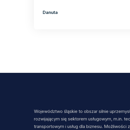
Danuta
Województwo śląskie to obszar silnie uprzemysł
rozwijającym się sektorem usługowym, m.in. te
transportowym i usług dla biznesu. Możliwości z