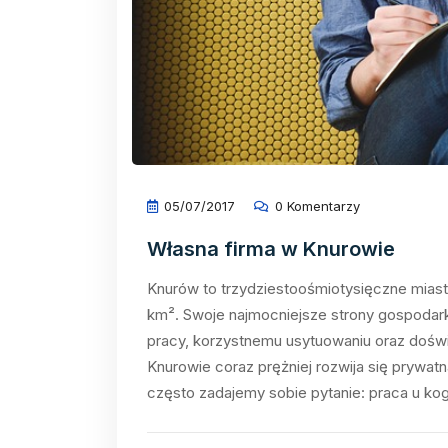
05/07/2017
0 Komentarzy
Własna firma w Knurowie
Knurów to trzydziestoośmiotysięczne mias
km². Swoje najmocniejsze strony gospodark
pracy, korzystnemu usytuowaniu oraz doświa
Knurowie coraz prężniej rozwija się prywat
często zadajemy sobie pytanie: praca u k