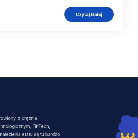
Czytaj Dalej
owiony, z prężnie
chnologicznym, FinTech,
nalezienia etatu są tu bardzo