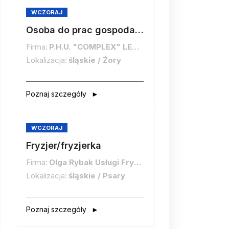
WCZORAJ
Osoba do prac gospodarczych
Firma:
P.H.U. "COMPLEX" LECH WIETRZYK
Lokalizacja:
śląskie / Żory
Poznaj szczegóły
WCZORAJ
Fryzjer/fryzjerka
Firma:
Olga Rybak Usługi Fryzjerskie "OLGA"
Lokalizacja:
śląskie / Psary
Poznaj szczegóły