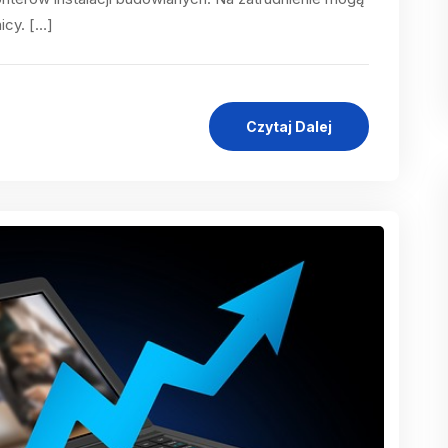
icy. […]
Czytaj Dalej