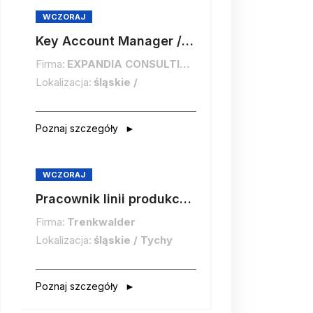
WCZORAJ
Key Account Manager / Key Account Managerka
Firma:
EXPANDIA CONSULTING sp. z o.o.
Lokalizacja:
śląskie /
Poznaj szczegóły
WCZORAJ
Pracownik linii produkcyjnej (m/k)
Firma:
Trenkwalder
Lokalizacja:
śląskie / Tychy
Poznaj szczegóły