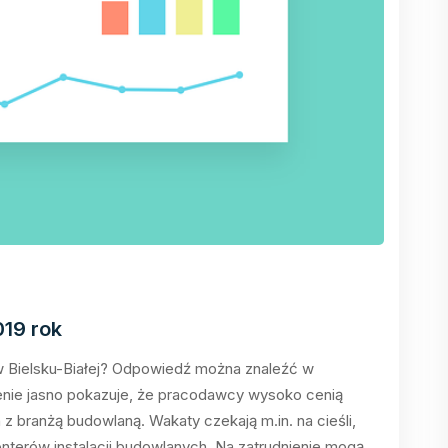
019 rok
 w Bielsku-Białej? Odpowiedź można znaleźć w
nie jasno pokazuje, że pracodawcy wysoko cenią
 branżą budowlaną. Wakaty czekają m.in. na cieśli,
onterów instalacji budowlanych. Na zatrudnienie mogą