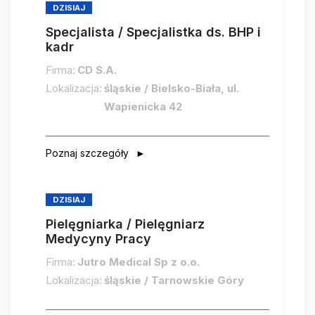
DZISIAJ
Specjalista / Specjalistka ds. BHP i
kadr
Firma:
CD S.A.
Lokalizacja:
śląskie / Bielsko-Biała, ul.
Wapienicka 42
Poznaj szczegóły
DZISIAJ
Pielęgniarka / Pielęgniarz
Medycyny Pracy
Firma:
Jutro Medical Sp z o.o.
Lokalizacja:
śląskie / Tarnowskie Góry