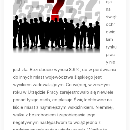
cja
na
święt
ochł
owic
kim
rynku
prac
y nie
jest zła. Bezrobocie wynosi 8.9%, co w porównaniu
do innych miast województwa śląskiego jest
wynikiem zadowalającym. Co więcej, w zeszłym
roku w Urzędzie Pracy zarejestrowało się niewiele
ponad tysiąc osób, co plasuje Świętochłowice na
liście miast z najmniejszym wskaźnikiem. Niemniej,
walka z bezrobociem i zapobieganie jego
negatywnym następstwom to wciąż jedno z
podstawowych zadań władz urzędu. Wynika to