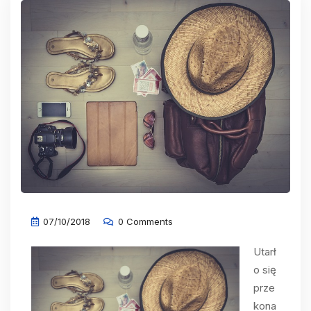
07/10/2018
0 Comments
Utarł
o się
prze
kona