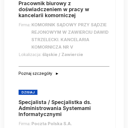
Pracownik biurowy z
doświadczeniem w pracy w
kancelarii komorniczej
Firma:
KOMORNIK SĄDOWY PRZY SĄDZIE
REJONOWYM W ZAWIERCIU DAWID
STRZELECKI. KANCELARIA
KOMORNICZA NR V
Lokalizacja:
śląskie / Zawiercie
Poznaj szczegóły
DZISIAJ
Specjalista / Specjalistka ds.
Administrowania Systemami
Informatycznymi
Firma:
Poczta Polska S.A.