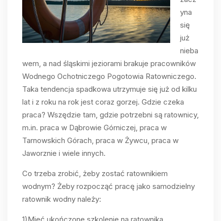
yna
się
już
nieba
wem, a nad śląskimi jeziorami brakuje pracowników
Wodnego Ochotniczego Pogotowia Ratowniczego.
Taka tendencja spadkowa utrzymuje się już od kilku
lat i z roku na rok jest coraz gorzej. Gdzie czeka
praca? Wszędzie tam, gdzie potrzebni są ratownicy,
m.in. praca w Dąbrowie Górniczej, praca w
Tarnowskich Górach, praca w Żywcu, praca w
Jaworznie i wiele innych.
Co trzeba zrobić, żeby zostać ratownikiem
wodnym? Żeby rozpocząć pracę jako samodzielny
ratownik wodny należy:
1)Mieć ukończone szkolenie na ratownika