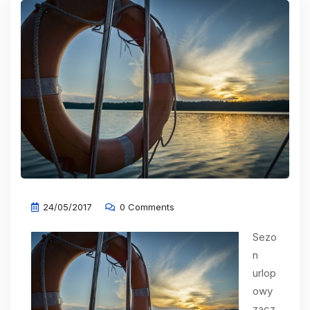
24/05/2017
0 Comments
Sezo
n
urlop
owy
zacz