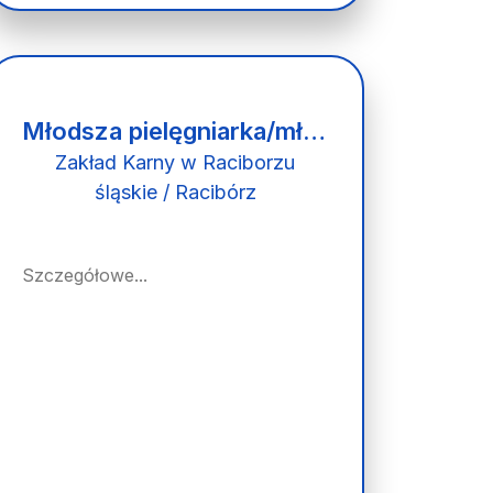
Młodsza pielęgniarka/młodszy pielęgniarz - młodszy ratownik medyczny/młodsza ratowniczka medyczna
Zakład Karny w Raciborzu
śląskie / Racibórz
Szczegółowe...