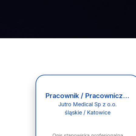
Pracownik / Pracowniczka Rejestracji Medycznej
Jutro Medical Sp z o.o.
śląskie / Katowice
Opis stanowiska profesjonalna