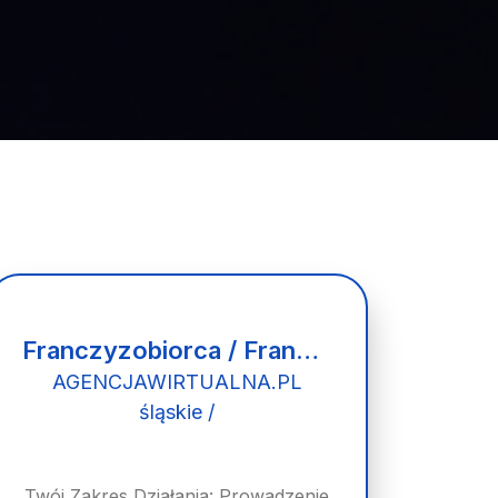
Franczyzobiorca / Franczyzobiorczyni Agencji Marketingowej
AGENCJAWIRTUALNA.PL
śląskie /
Twój Zakres Działania: Prowadzenie