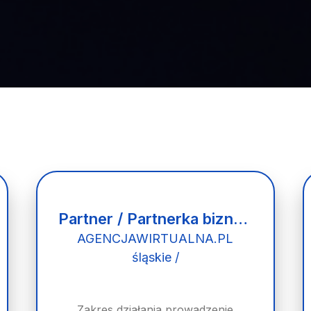
Partner / Partnerka biznesowa – agencja marketingu internetowego (model franczyzowy)
AGENCJAWIRTUALNA.PL
śląskie /
Zakres działania prowadzenie