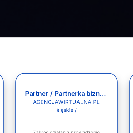
Partner / Partnerka biznesowa – agencja marketingu internetowego (model franczyzowy)
AGENCJAWIRTUALNA.PL
śląskie /
Zakres działania prowadzenie