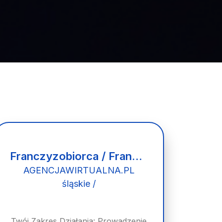
Franczyzobiorca / Franczyzobiorczyni Agencji Marketingowej
AGENCJAWIRTUALNA.PL
śląskie /
Twój Zakres Działania: Prowadzenie