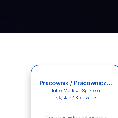
Pracownik / Pracowniczka Rejestracji Medycznej
Jutro Medical Sp z o.o.
śląskie / Katowice
Opis stanowiska profesjonalna