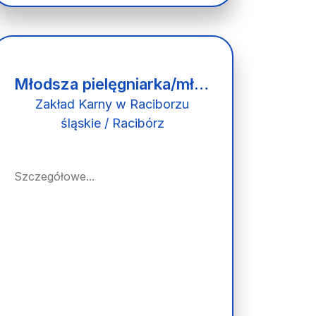
Młodsza pielęgniarka/młodszy pielęgniarz - młodszy ratownik medyczny/młodsza ratowniczka medyczna
Zakład Karny w Raciborzu
śląskie / Racibórz
Szczegółowe...