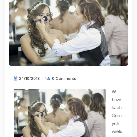
24/10/2018
0 Comments
W
Łazis
kach
Górn
ych
wielu