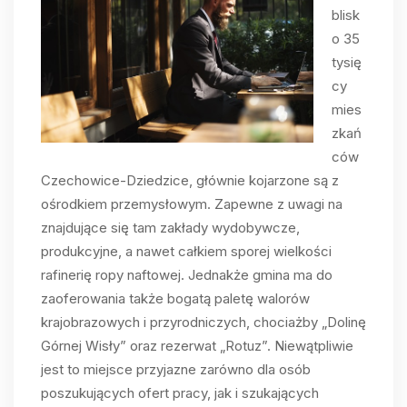
blisk
o 35
tysię
cy
mies
zkań
ców
Czechowice-Dziedzice, głównie kojarzone są z
ośrodkiem przemysłowym. Zapewne z uwagi na
znajdujące się tam zakłady wydobywcze,
produkcyjne, a nawet całkiem sporej wielkości
rafinerię ropy naftowej. Jednakże gmina ma do
zaoferowania także bogatą paletę walorów
krajobrazowych i przyrodniczych, chociażby „Dolinę
Górnej Wisły” oraz rezerwat „Rotuz”. Niewątpliwie
jest to miejsce przyjazne zarówno dla osób
poszukujących ofert pracy, jak i szukających