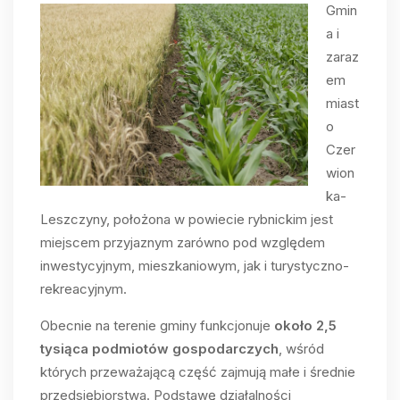
Gmin
a i
zaraz
em
miast
o
Czer
wion
ka-
Leszczyny, położona w powiecie rybnickim jest
miejscem przyjaznym zarówno pod względem
inwestycyjnym, mieszkaniowym, jak i turystyczno-
rekreacyjnym.
Obecnie na terenie gminy funkcjonuje
około 2,5
tysiąca podmiotów gospodarczych
, wśród
których przeważającą część zajmują małe i średnie
przedsiębiorstwa. Podstawę działalności