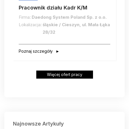
Pracownik działu Kadr K/M
Firma:
Daedong System Poland Sp. z o.o.
Lokalizacja:
śląskie / Cieszyn, ul. Mała Łąka
28/32
Poznaj szczegóły
Więcej ofert pracy
Najnowsze Artykuły